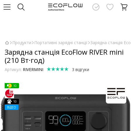
Шановн
Продукти
Портативні зарядні станції
Зарядна станція Eco
Зарядна станція EcoFlow RIVER mini
(210 Вт·год)
Артикул:
RIVERMINI
3 відгуки
10
10
ВІДЕО