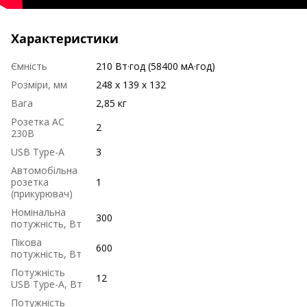
Характеристики
Ємність
210 Вт·год (58400 мА·год)
Розміри, мм
248 x 139 x 132
Вага
2,85 кг
Розетка AC
2
230В
USB Type-A
3
Автомобільна
розетка
1
(прикурювач)
Номінальна
300
потужність, Вт
Пікова
600
потужність, Вт
Потужність
12
USB Type-A, Вт
Потужність