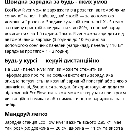
Швидка зарядка за будь - яких умов
EcoFlow River можна заряджати від розетки, автомобіля чи
сонячної панелі. Найшвидший спосіб — за допомогою
домашньої розетки. Завдяки сучасній технології X - Stream
за годину пристрій заряджається до 80%, а повний заряд
досягається за 1.5 години. Також River можна зарядити від
автомобільної зарядки (3 години до 100%) або за
допомогою сонячних панелей (наприклад, панель у 110 Вт
заряджає протягом 1 - 2 годин).
Будь у курсі — керуй дистанційно
На LED - панелі River mini ви можете стежити за
інформацією про те, на скільки вистачить заряду, яка
вихідна потужність на кожний зарядний пристрій або з якою
швидкістю відбувається зарядка. Використовуючи додаток
від компанії EcoFlow, ви також можете керувати пристроєм
дистанційно і вмикати або вимикати порти зарядки на ваш
вибір.
Мандруй легко
Зарядна станція EcoFlow River важить всього 2.85 кг і має
такі розміри: довжина — 20 см, ширина — 11 см та висота