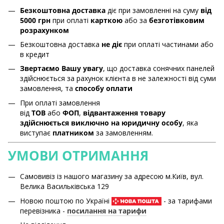
Безкоштовна доставка
діє при замовленні на суму
від
5000 грн
при оплаті
карткою
або за
безготівковим
розрахунком
Безкоштовна доставка
не діє
при оплаті частинами або
в кредит
Звертаємо Вашу увагу
, що доставка сонячних панелей
здійснюється за рахунок клієнта в не залежності від суми
замовлення, та
способу оплати
При оплаті замовлення
від
ТОВ
або
ФОП
,
відвантаження товару
здійснюється виключно на юридичну особу
, яка
виступає
платником
за замовленням.
УМОВИ ОТРИМАННЯ
Самовивіз із нашого магазину за адресою м.Київ, вул.
Велика Васильківська 129
Новою поштою по Україні
- за тарифами
перевізника -
посилання на тарифи