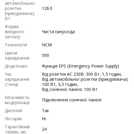
автомобільної
розетки
126.0
(прикурювача),
Вт
Форма
вихідного
Чиста синусоїда
сигналу
Технологія
NCM
Цикли
500
заряджання
Додатково
Функція EPS (Emergency Power Supply)
Час
Від розетки AC 230В: 300 Вт, 1,5 годин,
заряджання
Від автомобільної розетки (прикурювача):
станції
100 Вт, 3,5 годин,
Від сонячної панелі: 100 Вт
Можливість
Підключення сонячної панелі
модернізації
Дисплей
Так
Ліхтарик
Ні
Гарантійний
24
термін, міс.