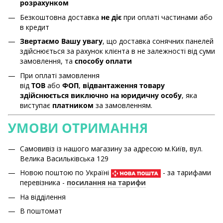
розрахунком
Безкоштовна доставка
не діє
при оплаті частинами або
в кредит
Звертаємо Вашу увагу
, що доставка сонячних панелей
здійснюється за рахунок клієнта в не залежності від суми
замовлення, та
способу оплати
При оплаті замовлення
від
ТОВ
або
ФОП
,
відвантаження товару
здійснюється виключно на юридичну особу
, яка
виступає
платником
за замовленням.
УМОВИ ОТРИМАННЯ
Самовивіз із нашого магазину за адресою м.Київ, вул.
Велика Васильківська 129
Новою поштою по Україні
- за тарифами
перевізника -
посилання на тарифи
На відділення
В поштомат