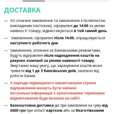
ДОСТАВКА
Усі сплачені замовлення та замовлення з післяплатою
(накладеним платежем), оформлені
до 14:00
за умови
наявності товару, відвантажуються
в той самий день
.
Замовлення, оформлені
після 14:00
, опрацьовуються
наступного робочого дня
.
Замовлення, оплачені за банківськими реквізитами,
будуть відправлені
після надходження коштів на
рахунок компанії за умови наявності товару
.
Звертаємо вашу увагу, що зарахування коштів може
тривати
від 1 до 3 банківських днів
, залежно від
роботи банків.
У періоди підвищеного навантаження строки
відправлення можуть бути змінені.
Актуальна інформація з орієнтовними термінами
відвантаження буде вказана на сайті.
Безкоштовна доставка
діє при замовленні на суму
від
5000 грн
при оплаті
карткою
або за
безготівковим