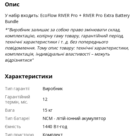
Опис
У набір входить: EcoFlow RIVER Pro + RIVER Pro Extra Battery
Bundle
*"Виробник залишає за собою право змінювати склад,
комплектацію, колірну гаму товару, гарантійний період,
технічні характеристики і т. д. без попереднього
повідомлення. Тому опис товару: технічні характеристики,
комплектація, індивідуальні властивості – можуть
відрізнятися"
Характеристики
Тип гарантії
Виробник
Гарантійний
12
термін, міс.
Вага
15 кг
Тип батареї
NCM - літій-іонний акумулятор
Ємність
1440 Вт⋅год
Тип пристрою
Комплект