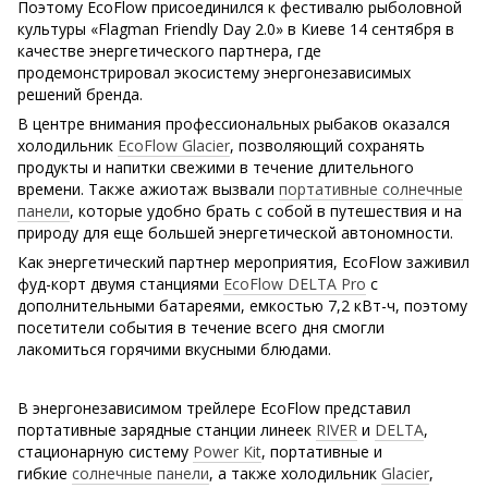
Поэтому EcoFlow присоединился к фестивалю рыболовной
культуры «Flagman Friendly Day 2.0» в Киеве 14 сентября в
качестве энергетического партнера, где
продемонстрировал экосистему энергонезависимых
решений бренда.
В центре внимания профессиональных рыбаков оказался
холодильник
EcoFlow Glacier
, позволяющий сохранять
продукты и напитки свежими в течение длительного
времени. Также ажиотаж вызвали
портативные солнечные
панели
, которые удобно брать с собой в путешествия и на
природу для еще большей энергетической автономности.
Как энергетический партнер мероприятия, EcoFlow заживил
фуд-корт двумя станциями
EcoFlow DELTA Pro
с
дополнительными батареями, емкостью 7,2 кВт-ч, поэтому
посетители события в течение всего дня смогли
лакомиться горячими вкусными блюдами.
В энергонезависимом трейлере EcoFlow представил
портативные зарядные станции линеек
RIVER
и
DELTA
,
стационарную систему
Power Kit
, портативные и
гибкие
солнечные панели
, а также холодильник
Glacier
,