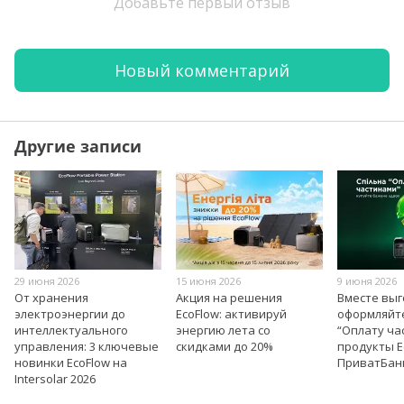
Добавьте первый отзыв
Новый комментарий
Другие записи
29 июня 2026
15 июня 2026
9 июня 2026
От хранения
Акция на решения
Вместе вы
электроэнергии до
EcoFlow: активируй
оформляйт
интеллектуального
энергию лета со
“Оплату ча
управления: 3 ключевые
скидками до 20%
продукты E
новинки EcoFlow на
ПриватБан
Intersolar 2026