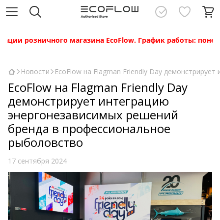
ии розничного магазина EcoFlow. График работы: понедельни
Новости
EcoFlow на Flagman Friendly Day демонстрируе
EcoFlow на Flagman Friendly Day
демонстрирует интеграцию
энергонезависимых решений
бренда в профессиональное
рыболовство
17 сентября 2024