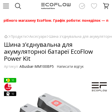
бного магазину EcoFlow. Графік роботи: понеділок — п’ятниц
Продукти
Аксесуари
Шина з'єднувальна для акумуляторно
Шина з'єднувальна для
акумуляторноі батареї EcoFlow
Power Kit
Артикул:
ABusbar-MM100BP5
Написати відгук
10
10