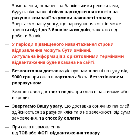
Замовлення, оплачені за банківськими реквізитами,
будуть відправлені
після надходження коштів на
рахунок компанії за умови наявності товару
.
Звертаємо вашу увагу, що зарахування коштів може
тривати
від 1 до 3 банківських днів
, залежно від
роботи банків.
У періоди підвищеного навантаження строки
відправлення можуть бути змінені.
Актуальна інформація з орієнтовними термінами
відвантаження буде вказана на сайті.
Безкоштовна доставка
діє при замовленні на суму
від
5000 грн
при оплаті
карткою
або за
безготівковим
розрахунком
Безкоштовна доставка
не діє
при оплаті частинами або
в кредит
Звертаємо Вашу увагу
, що доставка сонячних панелей
здійснюється за рахунок клієнта в не залежності від суми
замовлення, та
способу оплати
При оплаті замовлення
від
ТОВ
або
ФОП
,
відвантаження товару