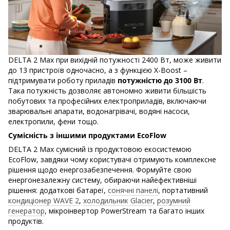
DELTA 2 Max при вихідній потужності 2400 Вт, може живити
до 13 пристроїв одночасно, а з функцією X-Boost –
підтримувати роботу приладів
потужністю до 3100 Вт
.
Така потужність дозволяє автономно живити більшість
побутових та професійних електроприладів, включаючи
зварювальні апарати, водонагрівачі, водяні насоси,
електропили, фени тощо.
Сумісність з іншими продуктами EcoFlow
DELTA 2 Max сумісний із продуктовою екосистемою
EcoFlow, завдяки чому користувачі отримують комплексне
рішення щодо енергозабезпечення. Формуйте свою
енергонезалежну систему, обираючи найефективніші
рішення: додаткові батареї,
сонячні панелі
, портативний
кондиціонер WAVE 2
,
холодильник Glacier
,
розумний
генератор
, мікроінвертор PowerStream та багато інших
продуктів.