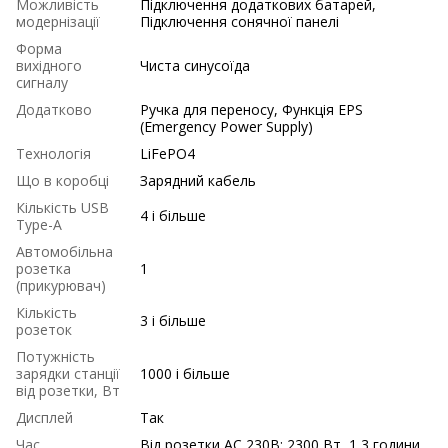
Можливість
Підключення додаткових батарей,
модернізації
Підключення сонячної панелі
Форма
вихідного
Чиста синусоїда
сигналу
Додатково
Ручка для переносу, Функція EPS
(Emergency Power Supply)
Технологія
LiFePO4
Що в коробці
Зарядний кабель
Кількість USB
4 і більше
Type-A
Автомобільна
розетка
1
(прикурювач)
Кількість
3 і більше
розеток
Потужність
зарядки станції
1000 і більше
від розетки, Вт
Дисплей
Так
Час
Від розетки AC 230В: 2300 Вт, 1,3 години,