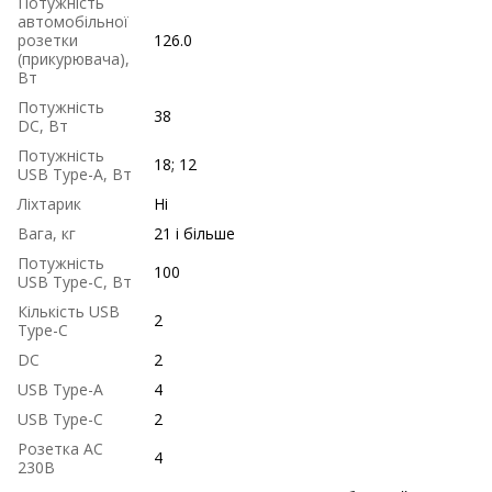
Потужність
автомобільної
розетки
126.0
(прикурювача),
Вт
Потужність
38
DC, Вт
Потужність
18; 12
USB Type-A, Вт
Ліхтарик
Ні
Вага, кг
21 і більше
Потужність
100
USB Type-C, Вт
Кількість USB
2
Type-C
DC
2
USB Type-A
4
USB Type-C
2
Розетка AC
4
230В