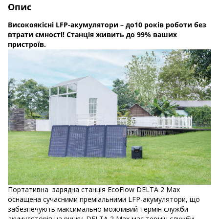
Опис
Високоякісні LFP-акумулятори – до10 років роботи без
втрати ємності! Станція живить до 99% ваших
пристроїв.
Портативна зарядна станція EcoFlow DELTA 2 Max
оснащена сучасними преміальними LFP-акумулятори, що
забезпечують максимально можливий термін служби
акумуляторів на ринку. DELTA 2 Max має термін служби