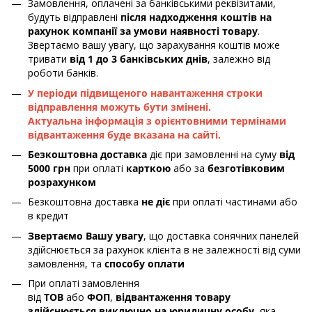
Замовлення, оплачені за банківськими реквізитами,
будуть відправлені
після надходження коштів на
рахунок компанії за умови наявності товару
.
Звертаємо вашу увагу, що зарахування коштів може
тривати
від 1 до 3 банківських днів
, залежно від
роботи банків.
У періоди підвищеного навантаження строки
відправлення можуть бути змінені.
Актуальна інформація з орієнтовними термінами
відвантаження буде вказана на сайті.
Безкоштовна доставка
діє при замовленні на суму
від
5000 грн
при оплаті
карткою
або за
безготівковим
розрахунком
Безкоштовна доставка
не діє
при оплаті частинами або
в кредит
Звертаємо Вашу увагу
, що доставка сонячних панелей
здійснюється за рахунок клієнта в не залежності від суми
замовлення, та
способу оплати
При оплаті замовлення
від
ТОВ
або
ФОП
,
відвантаження товару
здійснюється виключно на юридичну особу
, яка