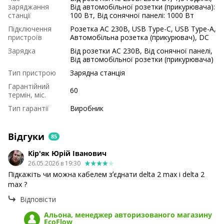
заряджання
Від автомобільної розетки (прикурювача):
станції
100 Вт, Від сонячної панелі: 1000 Вт
Підключення
Розетка AC 230В, USB Type-C, USB Type-A,
пристроїв
Автомобільна розетка (прикурювач), DC
Зарядка
Від розетки AC 230В, Від сонячної панелі,
Від автомобільної розетки (прикурювача)
Тип пристрою
Зарядна станція
Гарантійний
60
термін, міс.
Тип гарантії
Виробник
Відгуки
85
Кір'як Юрій Іванович
26.05.2026 в 19:30
Підкажіть чи можна кабелем зʼєднати delta 2 max і delta 2
max ?
Відповісти
Альона, менеджер авторизованого магазину
EcoFlow