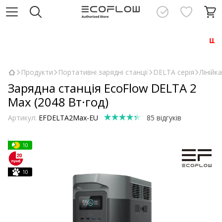
Шановні клі
Продукти
Портативні зарядні станції
DELTA серія
Лінійк
Зарядна станція EcoFlow DELTA 2
Max (2048 Вт·год)
Артикул:
EFDELTA2Max-EU
85 відгуків
10
10