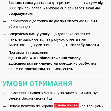
Безкоштовна доставка
діє при замовленні на суму
від
5000 грн
при оплаті
карткою
або за
безготівковим
розрахунком
Безкоштовна доставка
не діє
при оплаті частинами
або в кредит
Звертаємо Вашу увагу
, що доставка сонячних
панелей здійснюється за рахунок клієнта в не
залежності від суми замовлення, та
способу оплати
При оплаті замовлення
від
ТОВ
або
ФОП
,
відвантаження товару
здійснюється виключно на юридичну особу
, яка
виступає
платником
за замовленням.
УМОВИ ОТРИМАННЯ
Самовивіз із нашого магазину за адресою м.Київ, вул.
Велика Васильківська 129
Новою поштою по Україні
- за тарифами