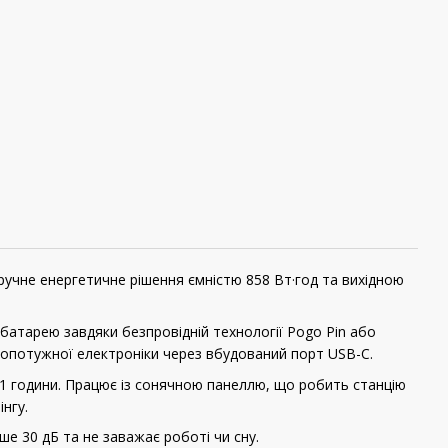
зручне енергетичне рішення ємністю 858 Вт·год та вихідною
батарею завдяки безпровідній технології Pogo Pin або
опотужної електроніки через вбудований порт USB-C.
 1 години. Працює із сонячною панеллю, що робить станцію
нгу.
ше 30 дБ та не заважає роботі чи сну.