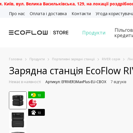
л. Велика Васильківська, 129, на локації роздрібного магаз
Перейти до основного контенту
Про нас
Оплата і доставка
Контакти
Угода користувач
Пільгов
Продукти
кредит
Головна
Продукти
Портативні зарядні станції
RIVER серія
Лін
Зарядна станція EcoFlow RI
Немає в наявності
Артикул: EFRIVER3MaxPlus-EU-CBOX
7 відгуків
10
10