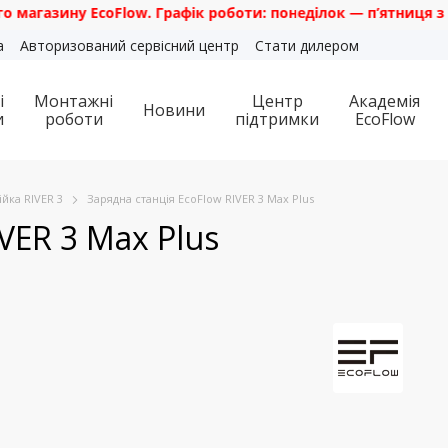
ину EcoFlow. Графік роботи: понеділок — п’ятниця з 10:00 д
а
Авторизований сервісний центр
Стати дилером
і
Монтажні
Центр
Академія
Новини
и
роботи
підтримки
EcoFlow
ійка RIVER 3
Зарядна станція EcoFlow RIVER 3 Max Plus
VER 3 Max Plus