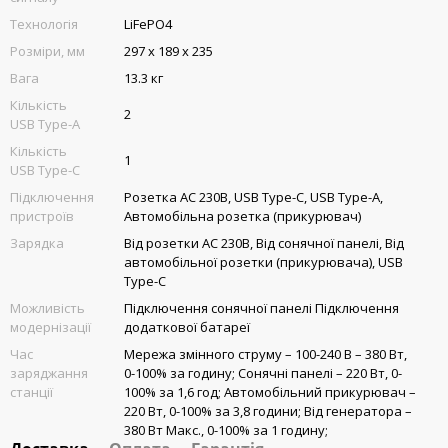
Технологія
LiFePO4
Розміри, мм
297 х 189 х 235
Вага
13.3 кг
Кількість
2
USB Type-A
Кількість
1
USB Type-C
Підключення
Розетка AC 230В, USB Type-C, USB Type-A,
пристроїв
Автомобільна розетка (прикурювач)
Зарядка
Від розетки AC 230В, Від сонячної панелі, Від
автомобільної розетки (прикурювача), USB
Type-C
Можливість
Підключення сонячної панелі Підключення
модернізації
додаткової батареї
Час
Мережа змінного струму – 100-240 В – 380 Вт,
заряджання
0-100% за годину; Сонячні панелі – 220 Вт, 0-
станції
100% за 1,6 год; Автомобільний прикурювач –
220 Вт, 0-100% за 3,8 години; Від генератора –
380 Вт Макс., 0-100% за 1 годину;