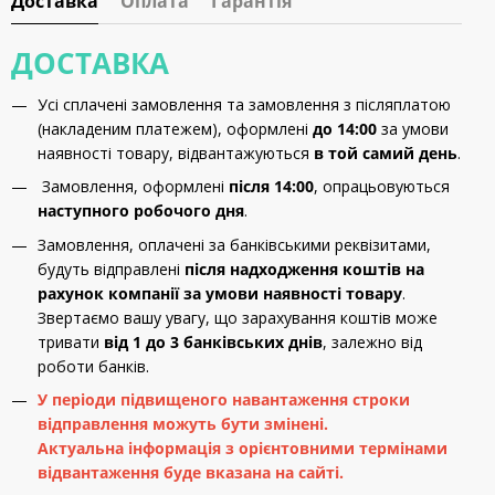
Доставка
Оплата
Гарантія
ДОСТАВКА
Усі сплачені замовлення та замовлення з післяплатою
(накладеним платежем), оформлені
до 14:00
за умови
наявності товару, відвантажуються
в той самий день
.
Замовлення, оформлені
після 14:00
, опрацьовуються
наступного робочого дня
.
Замовлення, оплачені за банківськими реквізитами,
будуть відправлені
після надходження коштів на
рахунок компанії за умови наявності товару
.
Звертаємо вашу увагу, що зарахування коштів може
тривати
від 1 до 3 банківських днів
, залежно від
роботи банків.
У періоди підвищеного навантаження строки
відправлення можуть бути змінені.
Актуальна інформація з орієнтовними термінами
відвантаження буде вказана на сайті.