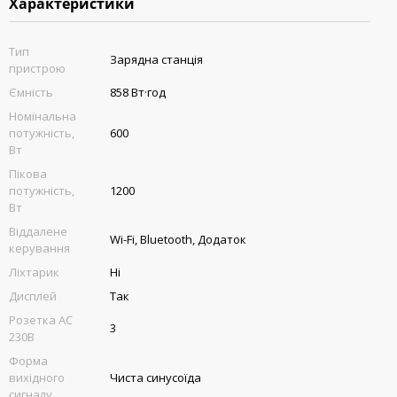
Характеристики
Тип
Зарядна станція
пристрою
Ємність
858 Вт·год
Номінальна
потужність,
600
Вт
Пікова
потужність,
1200
Вт
Віддалене
Wi-Fi, Bluetooth, Додаток
керування
Ліхтарик
Ні
Дисплей
Так
Розетка AC
3
230В
Форма
вихідного
Чиста синусоїда
сигналу