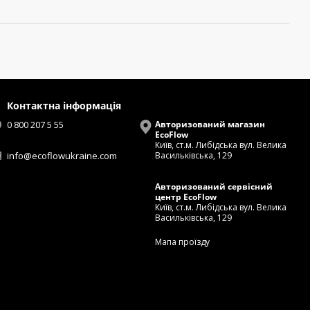
Контактна інформація
0 800 207 5 55
Авторизований магазин
EcoFlow
Київ, ст.м. Либідська вул. Велика
info@ecoflowukraine.com
Васильківська, 129
Авторизований сервісний
центр EcoFlow
Київ, ст.м. Либідська вул. Велика
Васильківська, 129
Мапа проїзду