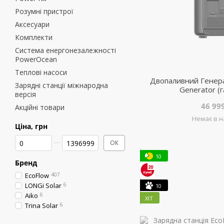
Розумні пристрої
Аксесуари
Комплекти
Система енергонезалежності
PowerOcean
Теплові насоси
Двопаливний Генера
Зарядні станції міжнародна
Generator (
версія
46 99
Акційні товари
Немає в н
Ціна, грн
Від Ціна, грн
До Ціна, грн
ОК
10
Бренд
EcoFlow
407
LONGi Solar
6
10
Aiko
6
ХІТ
Trina Solar
6