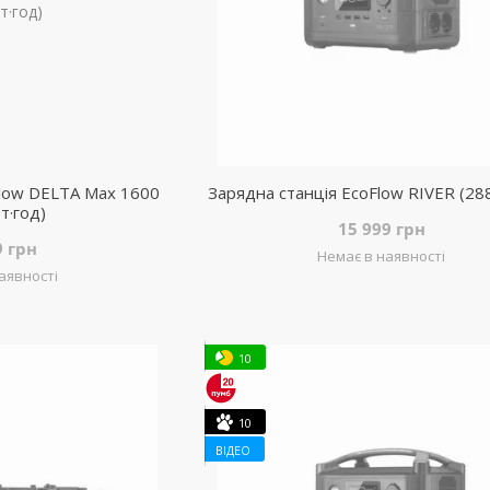
Flow DELTA Max 1600
Зарядна станція EcoFlow RIVER (288
т·год)
15 999 грн
9 грн
Немає в наявності
аявності
10
10
ВІДЕО