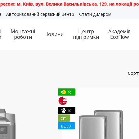
иїв, вул. Велика Васильківська, 129, на локації роздрібног
а
Авторизований сервісний центр
Стати дилером
і
Монтажні
Центр
Академія
Новини
и
роботи
підтримки
EcoFlow
Сорт
10
10
ХІТ
ВІДЕО