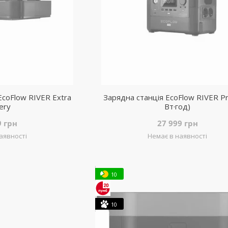
coFlow RIVER Extra
Зарядна станція EcoFlow RIVER P
ery
Вт·год)
9 грн
27 999 грн
аявності
Немає в наявності
10
10