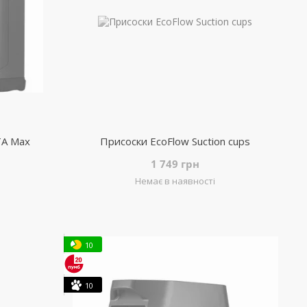
TA Max
Присоски EcoFlow Suction cups
1 749 грн
Немає в наявності
10
10