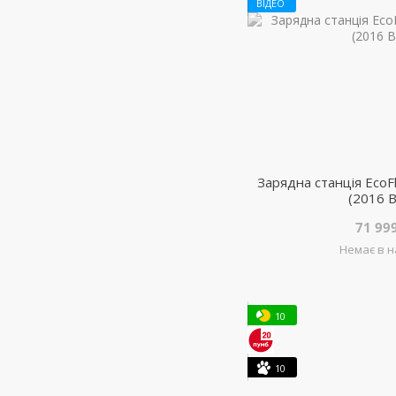
ВІДЕО
Зарядна станція Eco
(2016 В
71 99
Немає в н
10
10