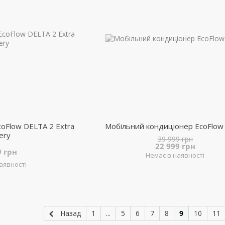
oFlow DELTA 2 Extra
Мобільний кондиціонер EcoFlow
ery
39 999 грн
22 999 грн
9 грн
Немає в наявності
аявності
Назад
1
...
5
6
7
8
9
10
11