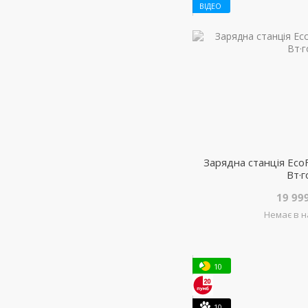
ВІДЕО
Зарядна станція EcoF
Вт·г
19 99
Немає в н
10
10