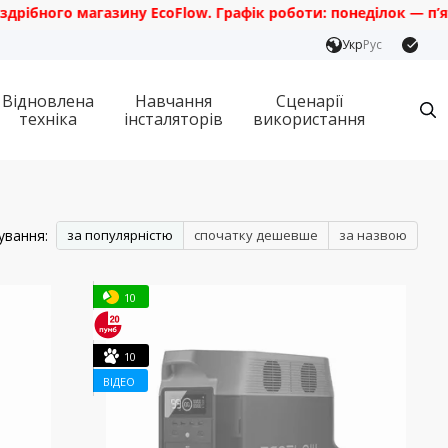
о магазину EcoFlow. Графік роботи: понеділок — п’ятниця з 1
Укр
Рус
Відновлена
Навчання
Сценарії
техніка
інсталяторів
використання
ування:
за популярністю
спочатку дешевше
за назвою
10
10
ВІДЕО