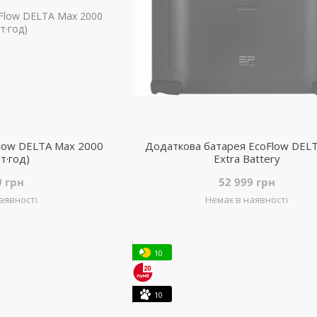
Flow DELTA Max 2000
Додаткова батарея EcoFlow DEL
т·год)
Extra Battery
9 грн
52 999 грн
аявності
Немає в наявності
10
10