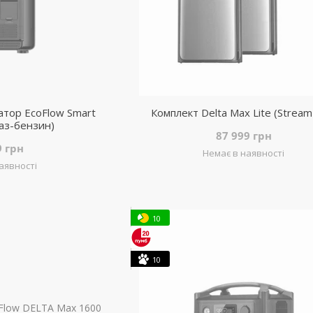
тор EcoFlow Smart
Комплект Delta Max Lite (Stream
газ-бензин)
87 999 грн
9 грн
Немає в наявності
аявності
10
10