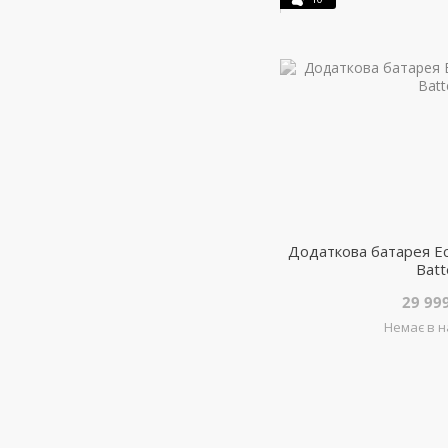
Додаткова батарея Ec
Batt
29 99
Немає в н