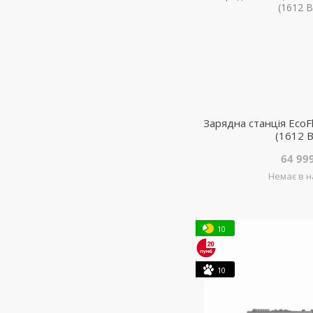
Зарядна станція Eco
(1612 В
64 99
Немає в н
10
10