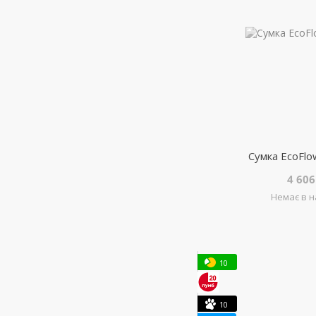
Сумка EcoFlo
4 606
Немає в н
10
10