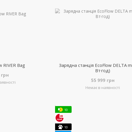
w RIVER Bag
Зарядна станція EcoFlow DELTA mi
Вт·год)
 грн
55 999 грн
аявності
Немає в наявності
10
10