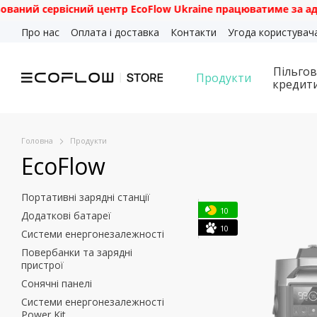
рвісний центр EcoFlow Ukraine працюватиме за адресою: м. К
Перейти до основного контенту
Про нас
Оплата і доставка
Контакти
Угода користувач
Пільгов
Продукти
кредит
Головна
Продукти
EcoFlow
Портативні зарядні станції
10
Додаткові батареї
10
Системи енергонезалежності
Повербанки та зарядні
пристрої
Сонячні панелі
Cистеми енергонезалежності
Power Kit