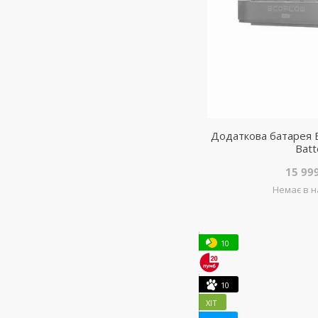
Додаткова батарея E
Batt
15 99
Немає в н
10
10
ХІТ