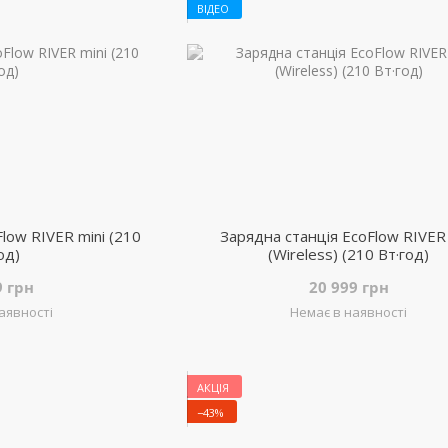
ВІДЕО
low RIVER mini (210
Зарядна станція EcoFlow RIVER 
од)
(Wireless) (210 Вт·год)
9 грн
20 999 грн
аявності
Немає в наявності
АКЦІЯ
−43%