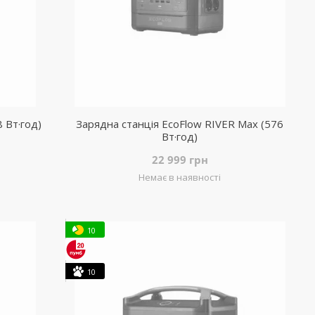
 Вт·год)
Зарядна станція EcoFlow RIVER Max (576
Вт·год)
22 999 грн
Немає в наявності
10
10