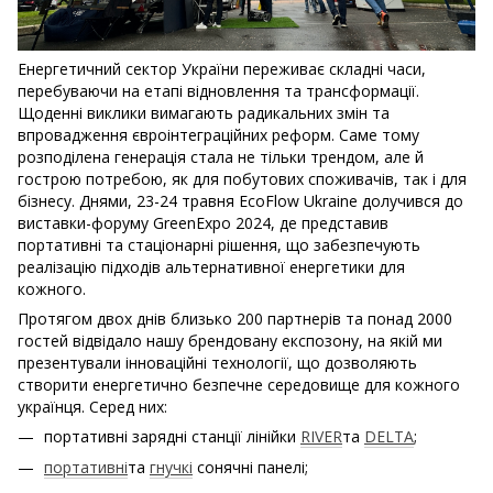
Енергетичний сектор України переживає складні часи,
перебуваючи на етапі відновлення та трансформації.
Щоденні виклики вимагають радикальних змін та
впровадження євроінтеграційних реформ. Саме тому
розподілена генерація стала не тільки трендом, але й
гострою потребою, як для побутових споживачів, так і для
бізнесу. Днями, 23-24 травня EcoFlow Ukraine долучився до
виставки-форуму GreenExpo 2024, де представив
портативні та стаціонарні рішення, що забезпечують
реалізацію підходів альтернативної енергетики для
кожного.
Протягом двох днів близько 200 партнерів та понад 2000
гостей відвідало нашу брендовану експозону, на якій ми
презентували інноваційні технології, що дозволяють
створити енергетично безпечне середовище для кожного
українця. Серед них:
портативні зарядні станції лінійки
RIVER
та
DELTA
;
портативні
та
гнучкі
сонячні панелі;