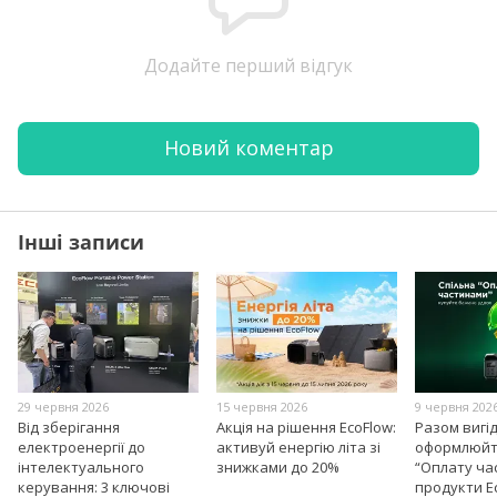
Додайте перший відгук
Новий коментар
Інші записи
29 червня 2026
15 червня 2026
9 червня 202
Від зберігання
Акція на рішення EcoFlow:
Разом вигі
електроенергії до
активуй енергію літа зі
оформлюйт
інтелектуального
знижками до 20%
“Оплату ча
керування: 3 ключові
продукти E