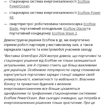
стаціонарна система енергонезалежності
Ecoflow
PowerOcean
;
стаціонарна система енергонезалежності
Ecoflow Power
Kit
;
смартпристрої: роботизована газонокосарка
Ecoflow
Blade
, портативний холодильник
Ecoflow Glacier
та
портативний кондиціонер
EcoFlow Wave 2
.
Демонструючи рішення EcoFlow в дії, ми енергетично
сприяли роботі партнерів у виставковому залі, а також
заряджали гаджети та електромобілі учасників заходу.
“Виставка
GreenExpo 2024 вкотре довела, що портативні та
стаціонарні рішення від EcoFlow не тільки залишаються
актуальними, але й стрімко стають ще більш важливими
для українців. Особливою популярністю серед споживачів
користуються портативні зарядні станції завдяки своїй
універсальності, компактності та мобільності. Власники
бізнесу та приватних будинків з великим
енергонавантаженням все більше цікавляться
однофазними та трифазними стаціонарними системами
EcoFlow PowerOceаn. Вже сьогодні очевидно, що потреба в
енергонезалежних рішеннях тільки зростатиме. Про це