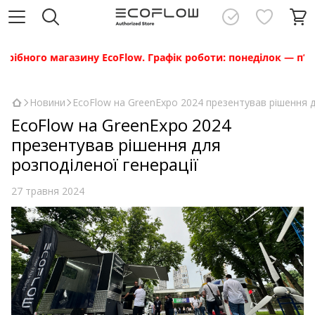
бного магазину EcoFlow. Графік роботи: понеділок — п’ятниц
Новини
EcoFlow на GreenExpo 2024 презентував рішення д
EcoFlow на GreenExpo 2024
презентував рішення для
розподіленої генерації
27 травня 2024