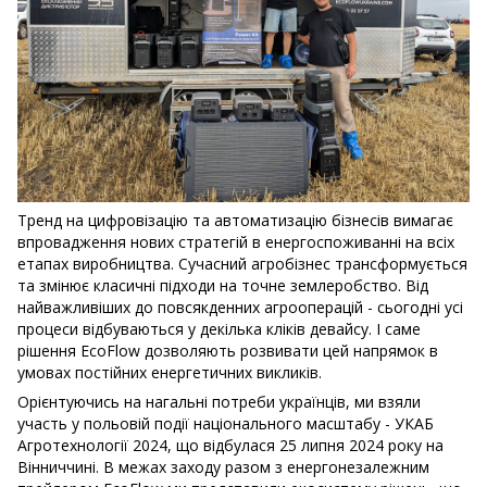
Тренд на цифровізацію та автоматизацію бізнесів вимагає
впровадження нових стратегій в енергоспоживанні на всіх
етапах виробництва. Сучасний агробізнес трансформується
та змінює класичні підходи на точне землеробство. Від
найважливіших до повсякденних агрооперацій - сьогодні усі
процеси відбуваються у декілька кліків девайсу. І саме
рішення EcoFlow дозволяють розвивати цей напрямок в
умовах постійних енергетичних викликів.
Орієнтуючись на нагальні потреби українців, ми взяли
участь у польовій події національного масштабу - УКАБ
Агротехнології 2024, що відбулася 25 липня 2024 року на
Вінниччині. В межах заходу разом з енергонезалежним