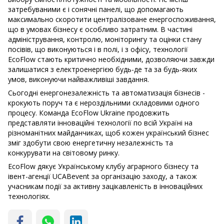
затребуваними є і сонячні панелі, що допомагають
максимально скоротити централізоване енергоспоживання,
що в умовах бізнесу є особливо затратним. В частині
адміністрування, контролю, моніторингу та оцінки стану
посівів, що виконуються і в полі, і з офісу, технології
EcoFlow стають критично необхідними, дозволяючи завжди
залишатися з електроенергією будь-де та за будь-яких
умов, виконуючи найважливіші завдання.
Сьогодні енергонезалежність та автоматизація бізнесів -
крокують поруч та є нероздільними складовими одного
процесу. Команда EcoFlow Ukraine продовжить
представляти інноваційні технології по всій Україні на
різноманітних майданчиках, щоб кожен український бізнес
зміг здобути свою енергетичну незалежність та
конкурувати на світовому ринку.
EcoFlow дякує Українському клубу аграрного бізнесу та
івент-агенції UCABevent за організацію заходу, а також
учасникам події за активну зацікавленість в інноваційних
технологіях.