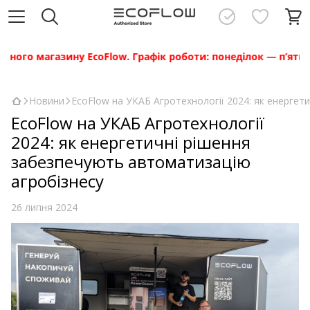
о магазину EcoFlow. Графік роботи: понеділок — п’ятниця з 
Новини
EcoFlow на УКАБ Агротехнології 2024: як енергет
EcoFlow на УКАБ Агротехнології
2024: як енергетичні рішення
забезпечують автоматизацію
агробізнесу
26 липня 2024