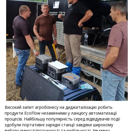
Високий запит агробізнесу на диджиталізацію робить
продукти EcoFlow незамінними у ланцюгу автоматизації
процесів. Найбільшу популярність серед відвідувачів події
здобули портативні зарядні станції завдяки широкому
вибору ємності/потужності та мобільності. Не менш