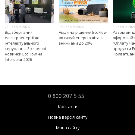
29 червня 2026
15 червня 2026
9 червня 202
Від зберігання
Акція на рішення EcoFlow:
Разом вигі
електроенергії до
активуй енергію літа зі
оформлюйт
інтелектуального
знижками до 20%
“Оплату ча
керування: 3 ключові
продукти E
новинки EcoFlow на
ПриватБан
Intersolar 2026
0 800 207 5 55
Контакти
Повна версія сайту
Мапа сайту