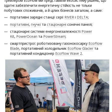
трейлером EсоFlow ми представили екосистему рішень, що
здатні забезпечити енергетичну стійкість не тільки
побутових споживачів, а й цілих бізнесів загалом, а саме:
портативні зарядні станції серії
RIVER
і
DELTA
;
портативні
,
гнучкі
та
стаціонарні
сонячні панелі;
стаціонарні системи енергонезалежності
Power
Kit
,
PowerOcean
та
PowerStream
;
смартпристрої: роботизовану газонокосарку
EcoFlow
Blade
, портативний холодильник
EcoFlow Glacier
та
портативний кондиціонер
EcoFlow Wave 2
.