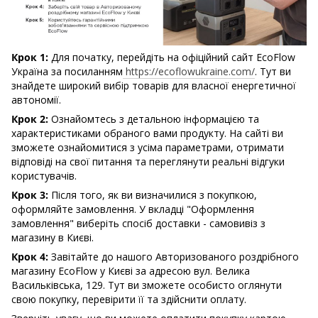
Крок 1:
Для початку, перейдіть на офіційний сайт EcoFlow
Україна за посиланням
https://ecoflowukraine.com/
. Тут ви
знайдете широкий вибір товарів для власної енергетичної
автономії.
Крок 2:
Ознайомтесь з детальною інформацією та
характеристиками обраного вами продукту. На сайті ви
зможете ознайомитися з усіма параметрами, отримати
відповіді на свої питання та переглянути реальні відгуки
користувачів.
Крок 3:
Після того, як ви визначилися з покупкою,
оформляйте замовлення. У вкладці "Оформлення
замовлення" виберіть спосіб доставки - самовивіз з
магазину в Києві.
Крок 4:
Завітайте до нашого Авторизованого роздрібного
магазину EcoFlow у Києві за адресою вул. Велика
Васильківська, 129. Тут ви зможете особисто оглянути
свою покупку, перевірити її та здійснити оплату.