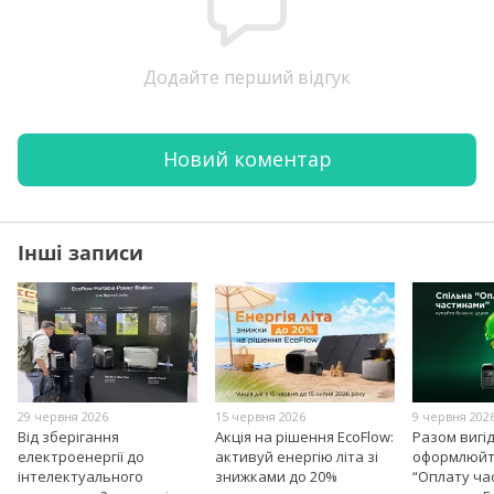
Додайте перший відгук
Новий коментар
Інші записи
29 червня 2026
15 червня 2026
9 червня 202
Від зберігання
Акція на рішення EcoFlow:
Разом вигі
електроенергії до
активуй енергію літа зі
оформлюйт
інтелектуального
знижками до 20%
“Оплату ча