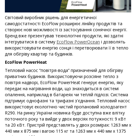
Світовий виробник рішень для енергетичної
самодостатності EcoFlow розширює лінійку продуктів та
створює нові можливості із застосування сонячної енергії.
Бренд вже презентував технологічні продукти, які здатні
інтегруватися в систему
EcoFlow PowerOcean
і дозволять
використовувати енергію сонця і перетворювати її в тепло
для обігріву квартир та будинків.
EcoFlow PowerHeat
Тепловий насос “повітря-вода” призначений для обігріву
приватних будинків. Використовуючи розсіяне тепло з
повітря надворі, EcoFlow PowerHeat генерує енергію, яку
передає на нагрівання води, що знаходиться в системі
опалення, наприклад в батареях чи теплій підлозі. Система
підтримує однофазні та трифазні з'єднання. Тепловий насос
використовує екологічно чистий пропановий холодоагент
R290. На ринку України новинка буде доступна вже влітку
поточного року та вийде у двох версіях потужності: 9 кВт
та 20 кВт. Пристрій представлять у двох розмірах: 1263 мм x
440 мм x 875 мм і вагою 115 кг та 1263 мм x 440 мм x 1375