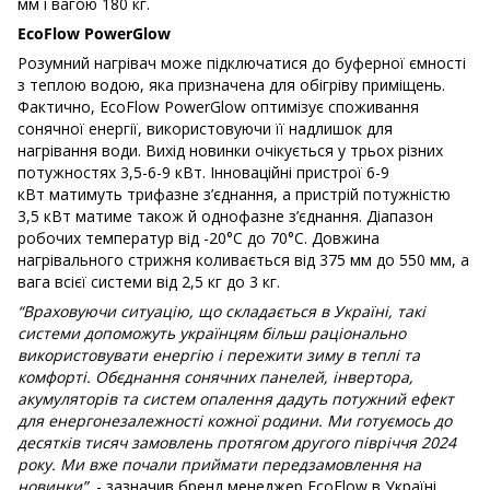
мм і вагою 180 кг.
EcoFlow PowerGlow
Розумний нагрівач може підключатися до буферної ємності
з теплою водою, яка призначена для обігріву приміщень.
Фактично, EcoFlow PowerGlow оптимізує споживання
сонячної енергії, використовуючи її надлишок для
нагрівання води. Вихід новинки очікується у трьох різних
потужностях 3,5-6-9 кВт. Інноваційні пристрої 6-9
кВт матимуть трифазне з’єднання, а пристрій потужністю
3,5 кВт матиме також й однофазне з’єднання. Діапазон
робочих температур від -20°C до 70°C. Довжина
нагрівального стрижня коливається від 375 мм до 550 мм, а
вага всієї системи від 2,5 кг до 3 кг.
“Враховуючи ситуацію, що складається в Україні, такі
системи допоможуть українцям більш раціонально
використовувати енергію і пережити зиму в теплі та
комфорті. Обєднання сонячних панелей, інвертора,
акумуляторів та систем опалення дадуть потужний ефект
для енергонезалежності кожної родини. Ми готуємось до
десятків тисяч замовлень протягом другого півріччя 2024
року. Ми вже почали приймати передзамовлення на
новинки”
, - зазначив бренд менеджер EcoFlow в Україні