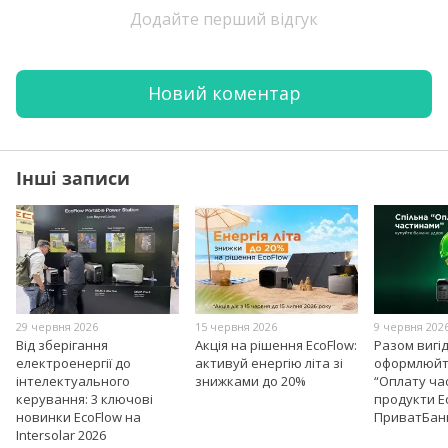
Додайте перший відгук
Новий коментар
Інші записи
29 червня 2026
15 червня 2026
9 червня 202
Від зберігання
Акція на рішення EcoFlow:
Разом вигі
електроенергії до
активуй енергію літа зі
оформлюйт
інтелектуального
знижками до 20%
“Оплату ча
керування: 3 ключові
продукти E
новинки EcoFlow на
ПриватБан
Intersolar 2026