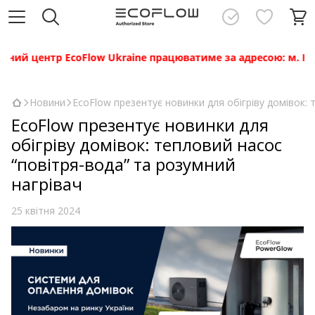
 центр EcoFlow Ukraine працюватиме за адресою: м. Київ, ву
Новини
ЕсoFlow презентує новинки для обігріву домівок: 
ЕсoFlow презентує новинки для
обігріву домівок: тепловий насос
“повітря-вода” та розумний
нагрівач
25 квітня 2024