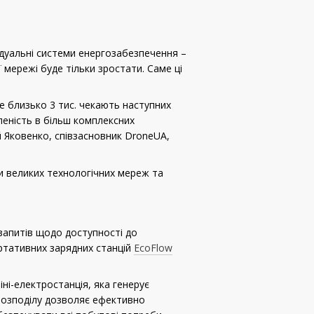
відуальні системи енергозабезпечення –
 мережі буде тільки зростати. Саме ці
Ще близько 3 тис. чекають наступних
леність в більш комплексних
й Яковенко, співзасновник DroneUA,
ки великих технологічних мереж та
 запитів щодо доступності до
ортативних зарядних станцій
EcoFlow
ні-електростанція, яка генерує
 розподілу дозволяє ефективно