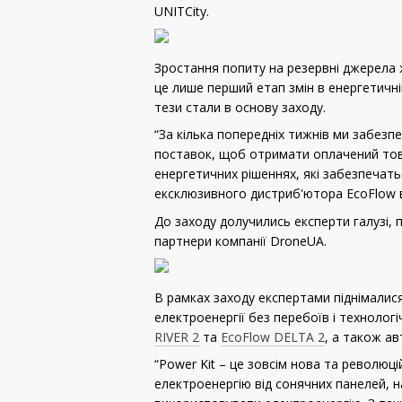
UNITCity.
Зростання попиту на резервні джерела ж
це лише перший етап змін в енергетичні
тези стали в основу заходу.
“За кілька попередніх тижнів ми забезп
поставок, щоб отримати оплачений това
енергетичних рішеннях, які забезпечать
ексклюзивного дистриб'ютора EcoFlow в
До заходу долучились експерти галузі, 
партнери компанії DroneUA.
В рамках заходу експертами піднімалися
електроенергії без перебоїв і технолог
RIVER 2
та
EcoFlow DELTA 2
, а також а
“Power Kit – це зовсім нова та революц
електроенергію від сонячних панелей, н