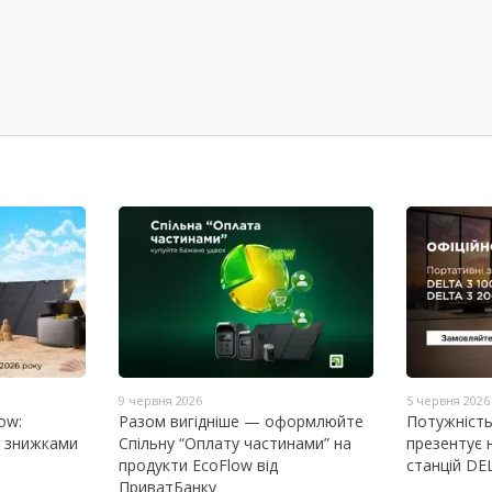
9 червня 2026
5 червня 2026
ow:
Разом вигідніше — оформлюйте
Потужність 
зі знижками
Спільну “Оплату частинами” на
презентує 
продукти EcoFlow від
станцій DEL
ПриватБанку