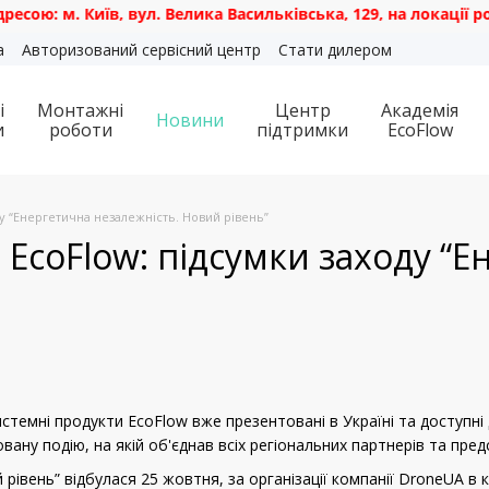
 Київ, вул. Велика Васильківська, 129, на локації роздрібн
а
Авторизований сервісний центр
Стати дилером
і
Монтажні
Центр
Академія
Новини
и
роботи
підтримки
EcoFlow
ду “Енергетична незалежність. Новий рівень”
 EcoFlow: підсумки заходу “Е
системні продукти EcoFlow вже презентовані в Україні та доступн
вану подію, на якій об'єднав всіх регіональних партнерів та пре
 рівень” відбулася 25 жовтня, за організації компанії DroneUA в 