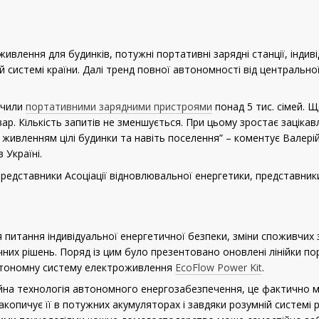
ивлення для будинків, потужні портативні зарядні станції, інди
й системі країни. Далі тренд повної автономності від центральної
ечили
портативними зарядними пристроями
понад 5 тис. сімей. 
р. Кількість запитів не зменшується. При цьому зростає зацікав
 живленням цілі будинки та навіть поселення” – коментує Валері
 Україні.
представники Асоціації відновлювальної енергетики, представни
 питання індивідуальної енергетичної безпеки, зміни споживчих
ічних рішень. Поряд із цим було презентовано оновлені лінійки п
втономну систему електроживлення
EcoFlow Power Kit
.
ійна технологія автономного енергозабезпечення, це фактично мі
акопичує її в потужних акумуляторах і завдяки розумній системі