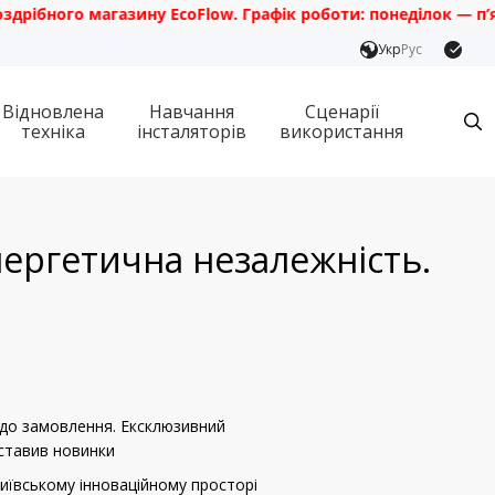
ого магазину EcoFlow. Графік роботи: понеділок — п’ятниця 
Укр
Рус
Відновлена
Навчання
Сценарії
техніка
інсталяторів
використання
нергетична незалежність.
і до замовлення. Ексклюзивний
дставив новинки
київському інноваційному просторі