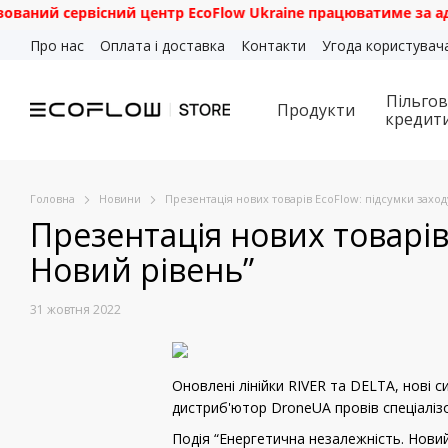
сервісний центр EcoFlow Ukraine працюватиме за адресою: м.
Перейти до основного контенту
Про нас
Оплата і доставка
Контакти
Угода користувач
Пільгов
Продукти
кредит
Головна
Новини
Презентація нових товарів EcoFlow: підсумки захо
Презентація нових товарів
Новий рівень”
31 жовтня 2022
Оновлені лінійки RIVER та DELTA, нові 
дистриб'ютор DroneUA провів спеціалізо
Подія “Енергетична незалежність. Новий