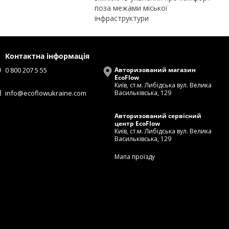
поза межами міської
інфраструктури
Контактна інформація
0 800 207 5 55
Авторизований магазин
EcoFlow
Київ, ст.м. Либідська вул. Велика
info@ecoflowukraine.com
Васильківська, 129
Авторизований сервісний
центр EcoFlow
Київ, ст.м. Либідська вул. Велика
Васильківська, 129
Мапа проїзду