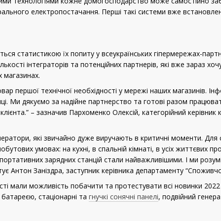
кими технологіями кожне домогосподарство може самостійно заб
рального електропостачання. Перші такі системи вже встановлені 
ться статистикою їх попиту у всеукраїнських гіпермережах-партне
ькості інтеграторів та потенційних партнерів, які вже зараз хоч
х магазинах.
товар першої технічної необхідності у мережі наших магазинів. Ін
пці. Ми дякуємо за надійне партнерство та готові разом працюв
ієнта.” – зазначив Пархоменко Олексій, категорійний керівник к
енератори, які звичайно дуже виручають в критичні моменти. Для
обутових умовах: на кухні, в спальній кімнаті, в усіх життєвих п
 портативних зарядних станцій стали найважливішими. І ми розумі
ує Антон Заніздра, заступник керівника департаменту “Споживчої
ості мали можливість побачити та протестувати всі новинки 2022
 батареєю, стаціонарні та
гнучкі сонячні панелі
, подвійний генер