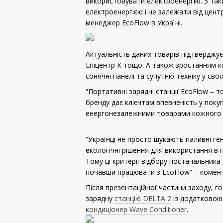
використовувати електроенергію. З та
електроенергією і не залежати від цент
менеджер EcoFlow в Україні.
Актуальність даних товарів підтверджує
Епіцентр К тощо. А також зростанням кіл
сонячні панелі та супутню техніку у свої
“Портативні зарядні станції EcoFlow – 
бренду дає клієнтам впевненість у поку
енергонезалежними товарами кожного кл
“Українці не просто шукають паливні г
екологічні рішення для використання в п
Тому ці критерії відбору постачальника
почавши працювати з EcoFlow” – комент
Після презентаційної частини заходу, г
зарядну
станцію DELTA 2
із додатковою
кондиціонер Wave Conditioner
.