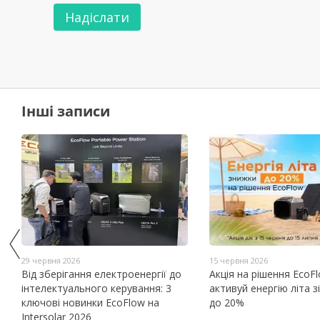
Надіслати
Інші записи
29 червня 2026
15 червня 2026
Від зберігання електроенергії до
Акція на рішення EcoFl
інтелектуального керування: 3
активуй енергію літа 
ключові новинки EcoFlow на
до 20%
Intersolar 2026