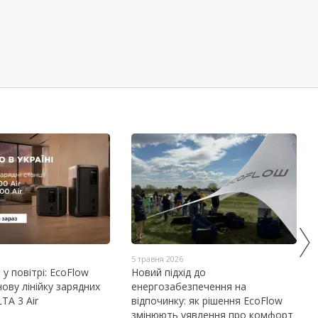
5 травня 2026
у повітрі: EcoFlow
Новий підхід до
нову лінійку зарядних
енергозабезпечення на
TA 3 Air
відпочинку: як рішення EcoFlow
змінюють уявлення про комфорт