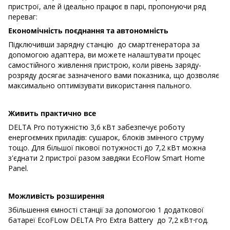
пристрої, але й ідеально працює в парі, пропонуючи ряд
переваг:
Економічність поєднання та автономність
Підключивши зарядну станцію до смартгенератора за
допомогою адаптера, ви можете налаштувати процес
самостійного живлення пристрою, коли рівень заряду-
розряду досягає зазначеного вами показника, що дозволяє
максимально оптимізувати використання пального.
Живить практично все
DELTA Pro потужністю 3,6 кВт забезпечує роботу
енергоємних приладів: сушарок, блоків змінного струму
тощо. Для більшої пікової потужності до 7,2 кВт можна
з'єднати 2 пристрої разом завдяки EcoFlow Smart Home
Panel.
Можливість розширення
Збільшення ємності cтанції за допомогою 1 додаткової
батареї EcoFLow DELTA Pro Extra Battery до 7,2 кВт⋅год.