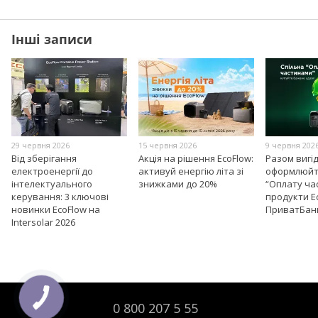
Інші записи
29 червня 2026
15 червня 2026
9 червня 202
Від зберігання
Акція на рішення EcoFlow:
Разом вигі
електроенергії до
активуй енергію літа зі
оформлюйт
інтелектуального
знижками до 20%
“Оплату ча
керування: 3 ключові
продукти E
новинки EcoFlow на
ПриватБан
Intersolar 2026
0 800 207 5 55