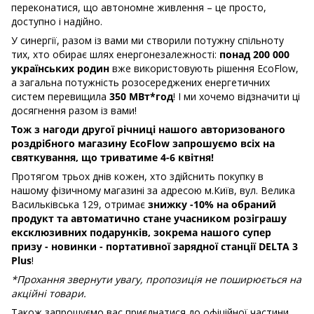
переконатися, що автономне живлення – це просто,
доступно і надійно.
У синергії, разом із вами ми створили потужну спільноту
тих, хто обирає шлях енергонезалежності:
понад 200 000
українських родин
вже використовують рішення EcoFlow,
а загальна потужність розосереджених енергетичних
систем перевищила
350 МВт*год
! І ми хочемо відзначити ці
досягнення разом із вами!
Тож з нагоди другої річниці нашого авторизованого
роздрібного магазину EcoFlow запрошуємо всіх на
святкування, що триватиме 4-6 квітня!
Протягом трьох днів кожен, хто здійснить покупку в
нашому фізичному магазині за адресою м.Київ, вул. Велика
Васильківська 129, отримає
знижку -10% на обраний
продукт та автоматично стане учасником розіграшу
ексклюзивних подарунків, зокрема нашого супер
призу - новинки - портативної зарядної станції DELTA 3
Plus
!
*Прохання звернути увагу, пропозиція не поширюється на
акційні товари.
Також запрошуємо вас приєднатися до офіційної частини