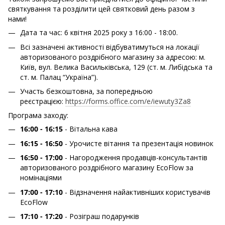
святкування та розділити цей святковий день разом з
нами!
Дата та час: 6 квітня 2025 року з 16:00 - 18:00.
Всі зазначені активності відбуватимуться на локації
авторизованого роздрібного магазину за адресою: м.
Київ, вул. Велика Васильківська, 129 (ст. м. Либідська та
ст. м. Палац “Україна”).
Участь безкоштовна, за попередньою
реєстрацією:
https://forms.office.com/e/iewuty3Za8
Програма заходу:
16:00 - 16:15
- Вітальна кава
16:15 - 16:50
- Урочисте вітання та презентація новинок
16:50 - 17:00
- Нагородження продавців-консультантів
авторизованого роздрібного магазину EcoFlow за
номінаціями
17:00 - 17:10
- Відзначення найактивніших користувачів
EcoFlow
17:10 - 17:20
- Розіграш подарунків