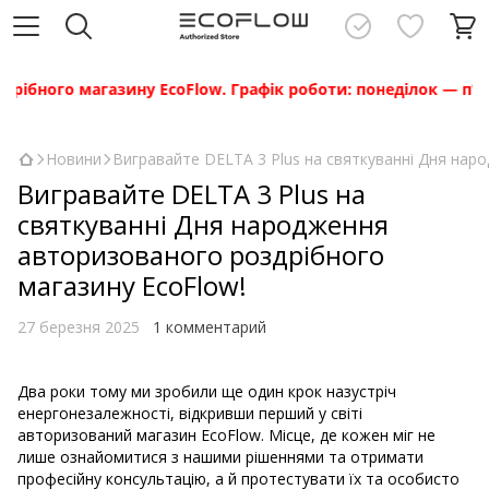
ібного магазину EcoFlow. Графік роботи: понеділок — п’ятни
Новини
Вигравайте DELTA 3 Plus на святкуванні Дня нар
Вигравайте DELTA 3 Plus на
святкуванні Дня народження
авторизованого роздрібного
магазину EcoFlow!
27 березня 2025
1 комментарий
Два роки тому ми зробили ще один крок назустріч
енергонезалежності, відкривши перший у світі
авторизований магазин EcoFlow. Місце, де кожен міг не
лише ознайомитися з нашими рішеннями та отримати
професійну консультацію, а й протестувати їх та особисто