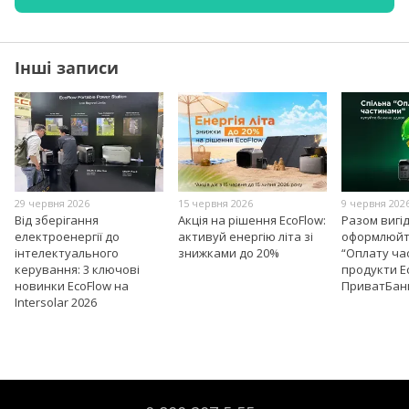
Інші записи
29 червня 2026
15 червня 2026
9 червня 202
Від зберігання
Акція на рішення EcoFlow:
Разом вигі
електроенергії до
активуй енергію літа зі
оформлюйт
інтелектуального
знижками до 20%
“Оплату ча
керування: 3 ключові
продукти E
новинки EcoFlow на
ПриватБан
Intersolar 2026